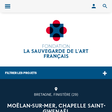
Conn
O
Ouvrir/fermer le menu
FILTRER LES PROJETS
BRETAGNE, FINISTÈRE (29)
MOËLAN-SUR-MER, CHAPELLE SAINT-
GWENAËL