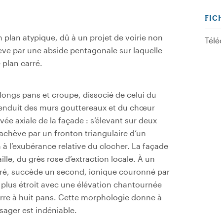
FIC
un plan atypique, dû à un projet de voirie non
Télé
chève par une abside pentagonale sur laquelle
 plan carré.
à longs pans et croupe, dissocié de celui du
 enduit des murs gouttereaux et du chœur
avée axiale de la façade : s’élevant sur deux
’achève par un fronton triangulaire d’un
 à l’exubérance relative du clocher. La façade
aille, du grès rose d’extraction locale. À un
tré, succède un second, ionique couronné par
 plus étroit avec une élévation chantournée
erre à huit pans. Cette morphologie donne à
ysager est indéniable.