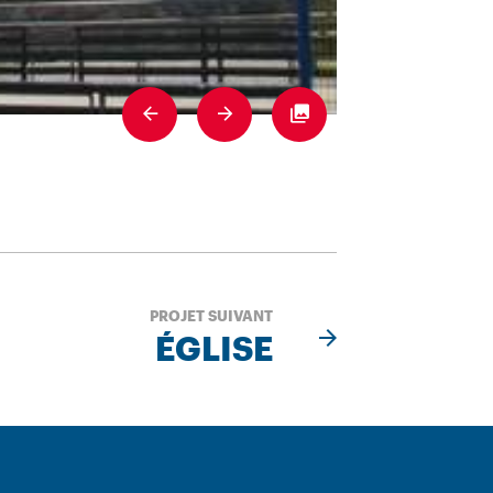
Previous
Next
Fullscreen
PROJET SUIVANT
ÉGLISE