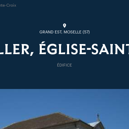
nte-Croix
GRAND EST, MOSELLE (57)
LER, ÉGLISE-SAI
ÉDIFICE