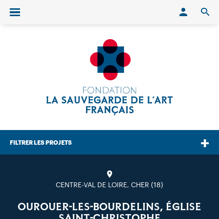
Conn
O
Ouvrir/fermer le menu
FILTRER LES PROJETS
CENTRE-VAL DE LOIRE, CHER (18)
OUROUER-LES-BOURDELINS, ÉGLISE
SAINT-CHRISTOPHE