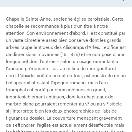
Chapelle Sainte-Anne, ancienne église paroissiale. Cette
chapelle se recommande à plus d’un titre à notre
attention. Son environnement d’abord. Il est constitué par
un vaste cimetière assez bien conservé dont les grands
arbres rappellent ceux des Aliscamps d’Arles. L’édifice est
de dimensions moyennes (16 ´ 8 m) et se compose d’une
longue nef dont l’entrée – selon un usage remontant à
l’époque préromane – est au milieu du mur goutterot
nord. L’abside, voûtée en cul-de-four, est construite en un
bel appareil attestant l’époque romane, mais l’arc
triomphal est porté par deux colonnes de granit,
incontestablement antiques, dont les chapiteaux de
e
e
marbre blanc pourraient remonter au v
ou au vi
siècle
si j’interprète bien les deux photographies de l’abside
figurant au dossier. La couverture menaçant gravement
de s’effondrer, l’église est actuellement désaffectée mais
les habitants veulent à tout prix la rendre au culte. Ils ont