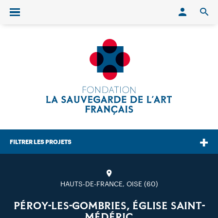
Conn
O
Ouvrir/fermer le menu
FILTRER LES PROJETS
HAUTS-DE-FRANCE, OISE (60)
PÉROY-LES-GOMBRIES, ÉGLISE SAINT-
MÉDÉRIC