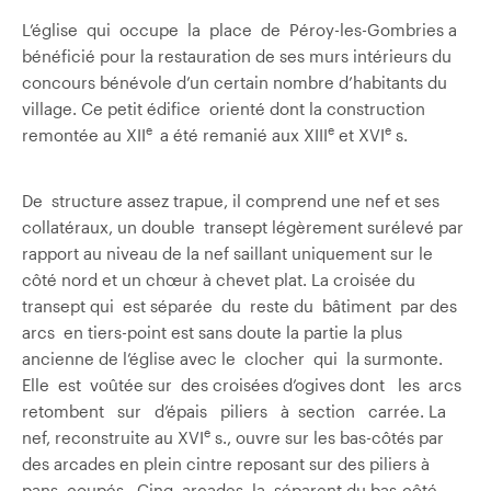
L’église qui occupe la place de Péroy-les-Gombries a
bénéficié pour la restauration de ses murs intérieurs du
concours bénévole d’un certain nombre d’habitants du
village. Ce petit édifice orienté dont la construction
e
e
e
remontée au XII
a été remanié aux XIII
et XVI
s.
De structure assez trapue, il comprend une nef et ses
collatéraux, un double transept légèrement surélevé par
rapport au niveau de la nef saillant uniquement sur le
côté nord et un chœur à chevet plat. La croisée du
transept qui est séparée du reste du bâtiment par des
arcs en tiers-point est sans doute la partie la plus
ancienne de l’église avec le clocher qui la surmonte.
Elle est voûtée sur des croisées d’ogives dont les arcs
retombent sur d’épais piliers à section carrée. La
e
nef, reconstruite au XVI
s., ouvre sur les bas-côtés par
des arcades en plein cintre reposant sur des piliers à
pans coupés. Cinq arcades la séparent du bas-côté