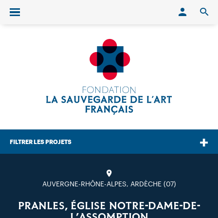
Conn
O
Ouvrir/fermer le menu
FILTRER LES PROJETS
AUVERGNE-RHÔNE-ALPES, ARDÈCHE (07)
PRANLES, ÉGLISE NOTRE-DAME-DE-
L’ASSOMPTION