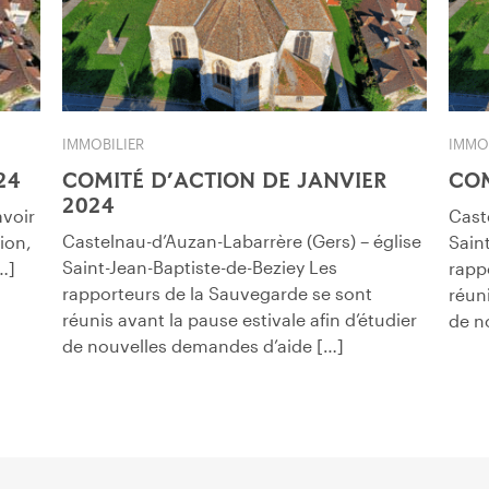
IMMOBILIER
IMMO
24
COMITÉ D’ACTION DE JANVIER
COM
2024
avoir
Cast
Castelnau-d’Auzan-Labarrère (Gers) – église
tion,
Sain
Saint-Jean-Baptiste-de-Beziey Les
…]
rapp
rapporteurs de la Sauvegarde se sont
réuni
réunis avant la pause estivale afin d’étudier
de n
de nouvelles demandes d’aide […]