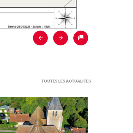
Previous
Next
Fullscreen
Pujols (47) – Égl
TOUTES LES ACTUALITÉS