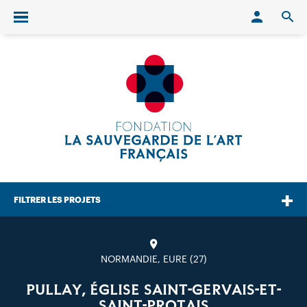
Conn
O
Ouvrir/fermer le menu
FILTRER LES PROJETS
NORMANDIE, EURE (27)
PULLAY, ÉGLISE SAINT-GERVAIS-ET-
SAINT-PROTAIS