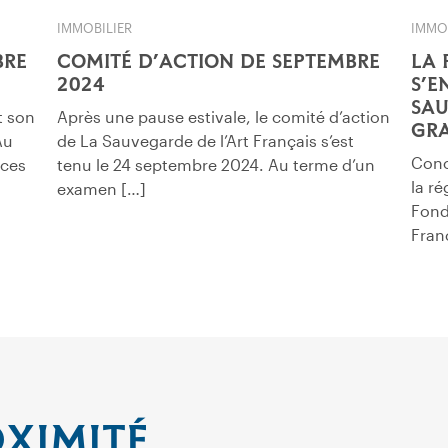
IMMOBILIER
IMMO
BRE
COMITÉ D’ACTION DE SEPTEMBRE
LA 
2024
S’E
SAU
t son
Après une pause estivale, le comité d’action
GRA
Au
de La Sauvegarde de l’Art Français s’est
Concl
ices
tenu le 24 septembre 2024. Au terme d’un
la r
examen […]
Fond
Franç
OXIMITÉ