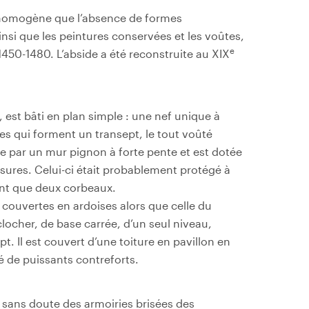
 homogène que l’absence de formes
insi que les peintures conservées et les voûtes,
e
1450-1480. L’abside a été reconstruite au XIX
, est bâti en plan simple : une nef unique à
es qui forment un transept, le tout voûté
e par un mur pignon à forte pente et est dotée
ssures. Celui-ci était probablement protégé à
ent que deux corbeaux.
t couvertes en ardoises alors que celle du
clocher, de base carrée, d’un seul niveau,
t. Il est couvert d’une toiture en pavillon en
é de puissants contreforts.
 sans doute des armoiries brisées des