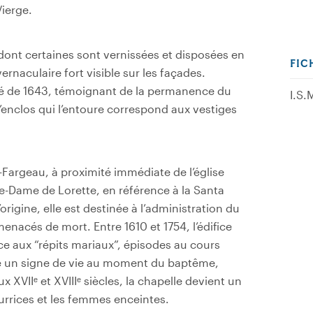
Vierge.
 dont certaines sont vernissées et disposées en
FIC
rnaculaire fort visible sur les façades.
até de 1643, témoignant de la permanence du
I.S.
 l’enclos qui l’entoure correspond aux vestiges
t-Fargeau, à proximité immédiate de l’église
tre-Dame de Lorette, en référence à la Santa
’origine, elle est destinée à l’administration du
acés de mort. Entre 1610 et 1754, l’édifice
e aux “répits mariaux”, épisodes au cours
é un signe de vie au moment du baptême,
 XVIIᵉ et XVIIIᵉ siècles, la chapelle devient un
urrices et les femmes enceintes.