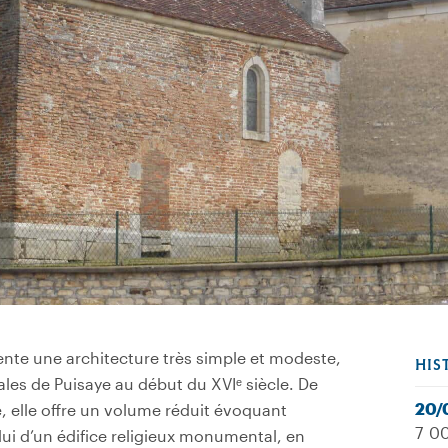
nte une architecture très simple et modeste,
HIS
ales de Puisaye au début du XVIᵉ siècle. De
20/
, elle offre un volume réduit évoquant
7 00
ui d’un édifice religieux monumental, en