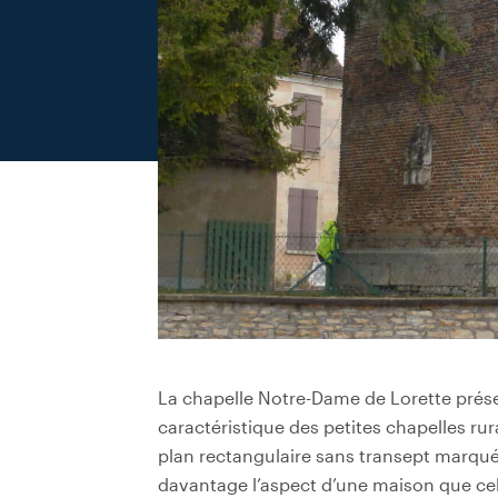
La chapelle Notre-Dame de Lorette prése
caractéristique des petites chapelles rur
plan rectangulaire sans transept marqué
davantage l’aspect d’une maison que cel