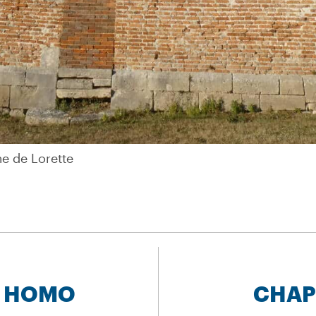
e de Lorette
e de Lorette
E HOMO
CHAPE