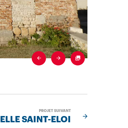
Previous
Next
Fullscreen
Sainpuits (89) –
PROJET SUIVANT
LLE SAINT-ELOI