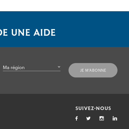
E UNE AIDE
Ma région
JE M’ABONNE
SUIVEZ-NOUS
Facebook
Twitter
Link