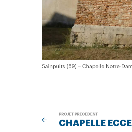
Sainpuits (89) – Chapelle Notre-Dam
Sainpuits (89) – Chapelle Notre-Dam
PROJET PRÉCÉDENT
CHAPELLE ECC