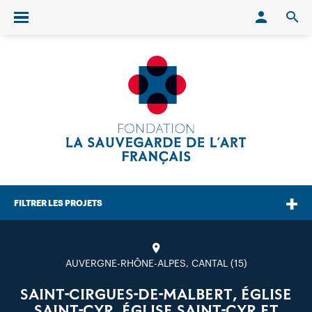
Conn
O
Ouvrir/fermer le menu
FILTRER LES PROJETS
AUVERGNE-RHÔNE-ALPES, CANTAL (15)
SAINT-CIRGUES-DE-MALBERT, ÉGLISE
SAINT-CYR, ÉGLISE SAINT-CYR ET