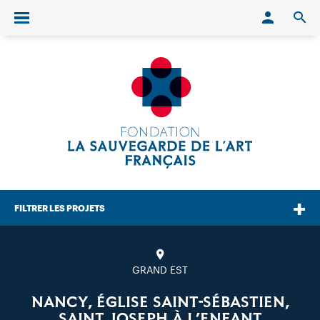
Conn
O
Ouvrir/fermer le menu
FILTRER LES PROJETS
GRAND EST
NANCY, ÉGLISE SAINT-SÉBASTIEN,
SAINT JOSEPH À L’ENFANT