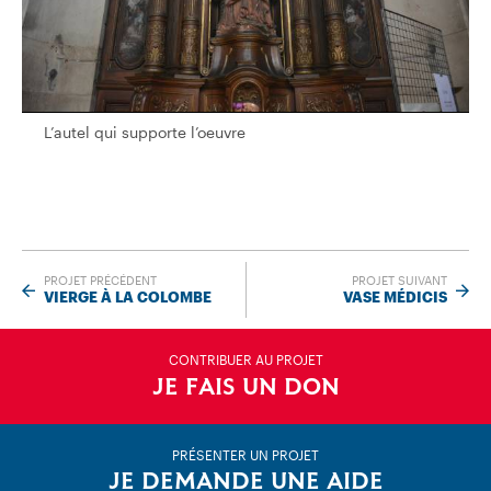
L’autel qui supporte l’oeuvre
L’autel qui supporte l’oeuvre
PROJET PRÉCÉDENT
PROJET SUIVANT
VIERGE À LA COLOMBE
VASE MÉDICIS
CONTRIBUER AU PROJET
JE FAIS UN DON
PRÉSENTER UN PROJET
JE DEMANDE UNE AIDE