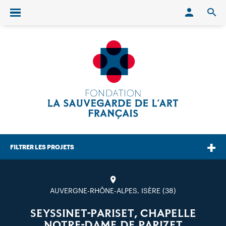
Conn
O
Ouvrir/fermer le menu
FILTRER LES PROJETS
AUVERGNE-RHÔNE-ALPES, ISÈRE (38)
SEYSSINET-PARISET, CHAPELLE
NOTRE-DAME DE PARIZET