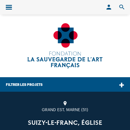
Conn
O
Ouvrir/fermer le menu
FILTRER LES PROJETS
GRAND EST, MARNE (51)
SUIZY-LE-FRANC, ÉGLISE