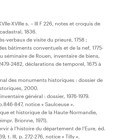
VIIe-XVIIIe s. – III F 226, notes et croquis de
n cadastral, 1836.
s-verbaux de visite du prieuré, 1758 ;
es bâtiments conventuels et de la nef, 1775-
au séminaire de Rouen, inventaire de biens,
° 2479-2482, déclarations de temporel, 1675 à
nal des monuments historiques : dossier de
storiques, 2000.
nventaire général : dossier, 1976-1979.
p.846-847, notice « Saulceuse ».
ique et historique de la Haute-Normandie,
éimpr. Brionne, 1971).
vir à l’histoire du département de l’Eure, éd.
, t. III, p. 272-276, notice « Tilly ».