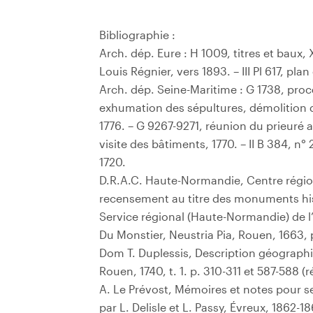
Bibliographie :
Arch. dép. Eure : H 1009, titres et baux, X
Louis Régnier, vers 1893. – III Pl 617, pla
Arch. dép. Seine-Maritime : G 1738, procè
exhumation des sépultures, démolition d
1776. – G 9267-9271, réunion du prieuré 
visite des bâtiments, 1770. – II B 384, n
1720.
D.R.A.C. Haute-Normandie, Centre régio
recensement au titre des monuments hi
Service régional (Haute-Normandie) de l’i
Du Monstier, Neustria Pia, Rouen, 1663, 
Dom T. Duplessis, Description géograph
Rouen, 1740, t. 1. p. 310-311 et 587-588 (r
A. Le Prévost, Mémoires et notes pour ser
par L. Delisle et L. Passy, Évreux, 1862-1869