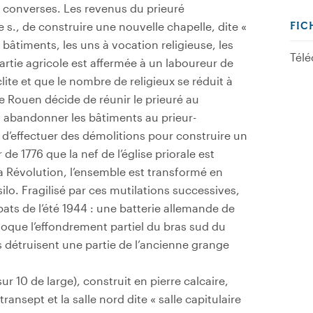
 converses. Les revenus du prieuré
s., de construire une nouvelle chapelle, dite «
FIC
 bâtiments, les uns à vocation religieuse, les
Télé
partie agricole est affermée à un laboureur de
clite et que le nombre de religieux se réduit à
e Rouen décide de réunir le prieuré au
n abandonner les bâtiments au prieur-
 d’effectuer des démolitions pour construire un
 de 1776 que la nef de l’église priorale est
 Révolution, l’ensemble est transformé en
 silo. Fragilisé par ces mutilations successives,
ats de l’été 1944 : une batterie allemande de
voque l’effondrement partiel du bras sud du
détruisent une partie de l’ancienne grange
ur 10 de large), construit en pierre calcaire,
ansept et la salle nord dite « salle capitulaire