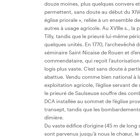
douze moines, plus quelques convers et
permettent, sans doute au début du XIVe 
église priorale », reliée à un ensemble de
autres à usage agricole. Au XVIIIe s., la 
Tilly, tandis que le prieuré lui-même péri
quelques unités. En 1770, l’archevêché d
séminaire Saint-Nicaise de Rouen et d’e
commendataire, qui reçoit l’autorisation
logis plus vaste. C’est sans doute à partir
abattue. Vendu comme bien national à la
exploitation agricole, l’église servant de
le prieuré de Saulseuse souffre des comb
DCA installée au sommet de l’église pro
transept, tandis que les bombardements 
dîmière.
Du vaste édifice d’origine (45 m de long s
sont parvenus jusqu’à nous le chœur, le tr