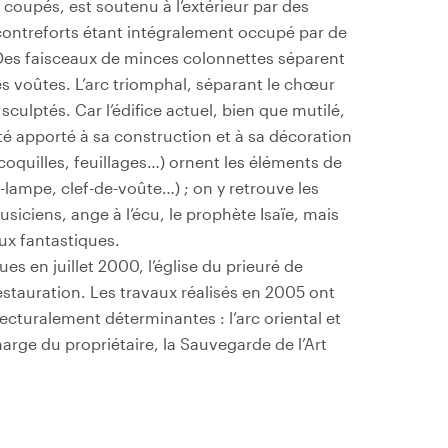
 coupés, est soutenu à l’extérieur par des
 contreforts étant intégralement occupé par de
 Des faisceaux de minces colonnettes séparent
es voûtes. L’arc triomphal, séparant le chœur
sculptés. Car l’édifice actuel, bien que mutilé,
été apporté à sa construction et à sa décoration
coquilles, feuillages…) ornent les éléments de
-lampe, clef-de-voûte…) ; on y retrouve les
siciens, ange à l’écu, le prophète Isaïe, mais
ux fantastiques.
es en juillet 2000, l’église du prieuré de
estauration. Les travaux réalisés en 2005 ont
ecturalement déterminantes : l’arc oriental et
charge du propriétaire, la Sauvegarde de l’Art