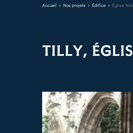
Accueil
Nos projets
Édifice
Église No
TILLY, ÉGL