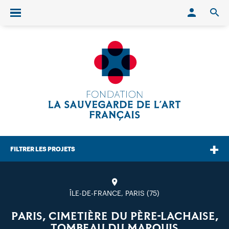
Conn
O
Ouvrir/fermer le menu
FILTRER LES PROJETS
ÎLE-DE-FRANCE, PARIS (75)
PARIS, CIMETIÈRE DU PÈRE-LACHAISE,
TOMBEAU DU MARQUIS