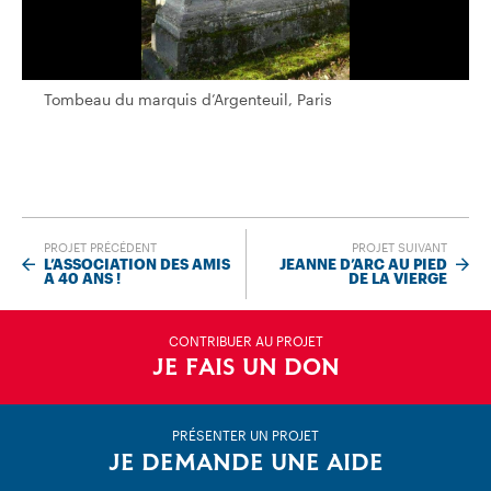
Tombeau du marquis d’Argenteuil, Paris
Tombeau du marquis d’Argenteuil, Paris
PROJET PRÉCÉDENT
PROJET SUIVANT
L’ASSOCIATION DES AMIS
JEANNE D’ARC AU PIED
A 40 ANS !
DE LA VIERGE
CONTRIBUER AU PROJET
JE FAIS UN DON
PRÉSENTER UN PROJET
JE DEMANDE UNE AIDE