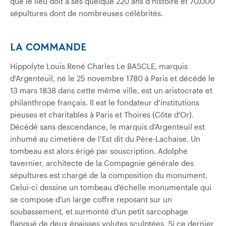
que le lieu doit à ses quelque 220 ans d’histoire et 70.000
sépultures dont de nombreuses célébrités.
LA COMMANDE
Hippolyte Louis René Charles Le BASCLE, marquis
d’Argenteuil, né le 25 novembre 1780 à Paris et décédé le
13 mars 1838 dans cette même ville, est un aristocrate et
philanthrope français. Il est le fondateur d’institutions
pieuses et charitables à Paris et Thoires (Côte d’Or).
Décédé sans descendance, le marquis d’Argenteuil est
inhumé au cimetière de l’Est dit du Père-Lachaise. Un
tombeau est alors érigé par souscription. Adolphe
tavernier, architecte de la Compagnie générale des
sépultures est chargé de la composition du monument.
Celui-ci dessine un tombeau d’échelle monumentale qui
se compose d’un large coffre reposant sur un
soubassement, et surmonté d’un petit sarcophage
flanqué de deux épaisses volutes sculptées. Si ce dernier