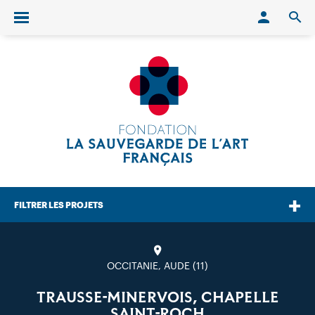
Conn
O
Ouvrir/fermer le menu
FILTRER LES PROJETS
OCCITANIE, AUDE (11)
TRAUSSE-MINERVOIS, CHAPELLE
SAINT-ROCH