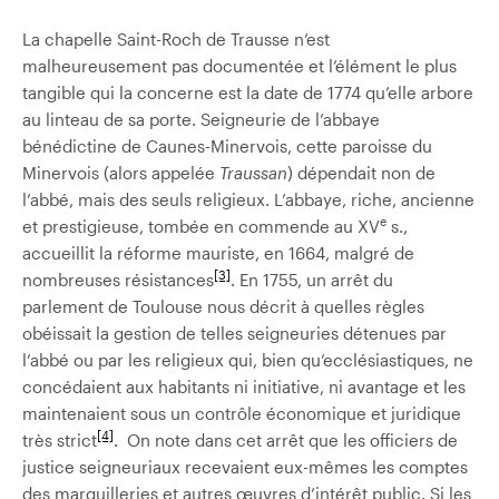
La chapelle Saint-Roch de Trausse n’est
malheureusement pas documentée et l’élément le plus
tangible qui la concerne est la date de 1774 qu’elle arbore
au linteau de sa porte. Seigneurie de l’abbaye
bénédictine de Caunes-Minervois, cette paroisse du
Minervois (alors appelée
Traussan
) dépendait non de
l’abbé, mais des seuls religieux. L’abbaye, riche, ancienne
e
et prestigieuse, tombée en commende au XV
s.,
accueillit la réforme mauriste, en 1664, malgré de
[3]
nombreuses résistances
. En 1755, un arrêt du
parlement de Toulouse nous décrit à quelles règles
obéissait la gestion de telles seigneuries détenues par
l’abbé ou par les religieux qui, bien qu’ecclésiastiques, ne
concédaient aux habitants ni initiative, ni avantage et les
maintenaient sous un contrôle économique et juridique
[4]
très strict
. On note dans cet arrêt que les officiers de
justice seigneuriaux recevaient eux-mêmes les comptes
des marguilleries et autres œuvres d’intérêt public. Si les