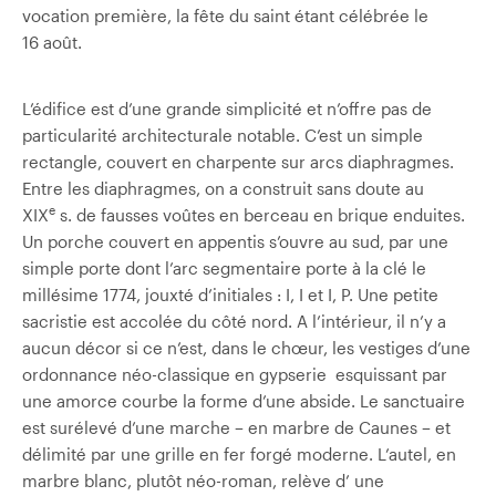
vocation première, la fête du saint étant célébrée le
16 août.
L’édifice est d’une grande simplicité et n’offre pas de
particularité architecturale notable. C’est un simple
rectangle, couvert en charpente sur arcs diaphragmes.
Entre les diaphragmes, on a construit sans doute au
e
XIX
s. de fausses voûtes en berceau en brique enduites.
Un porche couvert en appentis s’ouvre au sud, par une
simple porte dont l’arc segmentaire porte à la clé le
millésime 1774, jouxté d’initiales : I, I et I, P. Une petite
sacristie est accolée du côté nord. A l’intérieur, il n’y a
aucun décor si ce n’est, dans le chœur, les vestiges d’une
ordonnance néo-classique en gypserie esquissant par
une amorce courbe la forme d’une abside. Le sanctuaire
est surélevé d’une marche – en marbre de Caunes – et
délimité par une grille en fer forgé moderne. L’autel, en
marbre blanc, plutôt néo-roman, relève d’ une