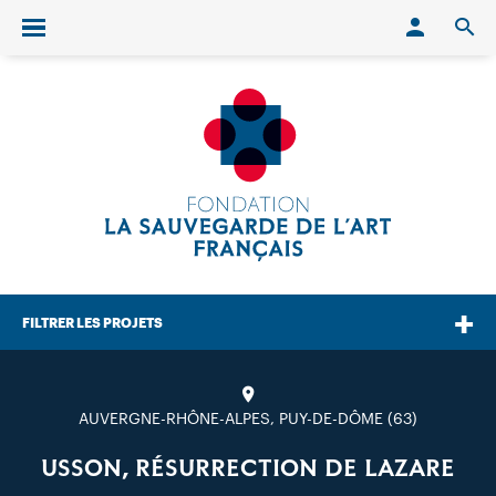
Conn
O
Ouvrir/fermer le menu
FILTRER LES PROJETS
AUVERGNE-RHÔNE-ALPES, PUY-DE-DÔME (63)
USSON, RÉSURRECTION DE LAZARE