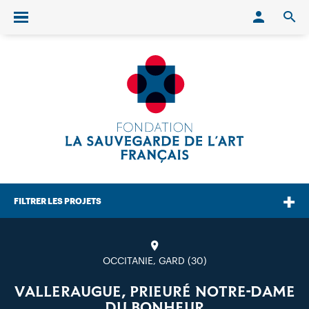
Conn
O
Ouvrir/fermer le menu
FILTRER LES PROJETS
OCCITANIE, GARD (30)
VALLERAUGUE, PRIEURÉ NOTRE-DAME
DU BONHEUR