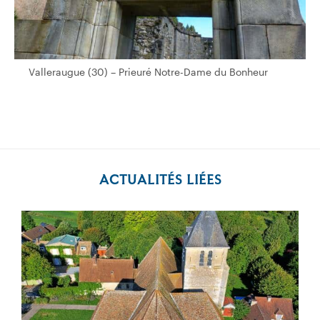
Valleraugue (30) – Prieuré Notre-Dame du Bonheur
Valleraugue (30) – Prieuré Notre-Dame du Bonheur
ACTUALITÉS LIÉES