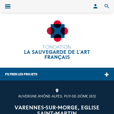
Conn
O
Ouvrir/fermer le menu
FILTRER LES PROJETS
AUVERGNE-RHÔNE-ALPES, PUY-DE-DÔME (63)
VARENNES-SUR-MORGE, EGLISE
SAINT-MARTIN