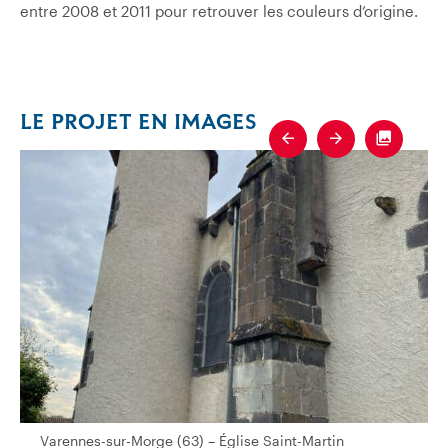
entre 2008 et 2011 pour retrouver les couleurs d’origine.
LE PROJET EN IMAGES
Previous
Next
Fullscre
Varennes-sur-Morge (63) – Église Saint-Martin
Varennes-sur-Morge (63) – Église Saint-Martin