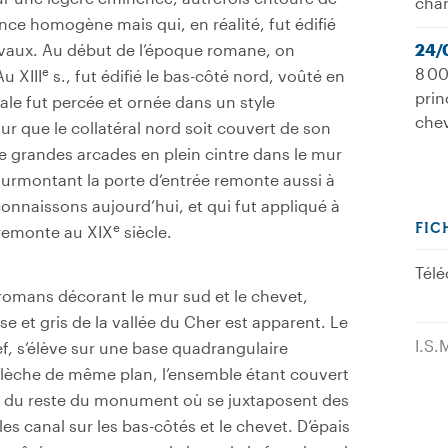
cha
ence homogène mais qui, en réalité, fut édifié
vaux. Au début de l’époque romane, on
24/
e
8 00
u XIII
s., fut édifié le bas-côté nord, voûté en
prin
tale fut percée et ornée dans un style
chev
ur que le collatéral nord soit couvert de son
e grandes arcades en plein cintre dans le mur
 surmontant la porte d’entrée remonte aussi à
onnaissons aujourd’hui, et qui fut appliqué à
e
FIC
 remonte au XIX
siècle.
Télé
 romans décorant le mur sud et le chevet,
se et gris de la vallée du Cher est apparent. Le
I.S.
nef, s’élève sur une base quadrangulaire
flèche de même plan, l’ensemble étant couvert
nce du reste du monument où se juxtaposent des
iles canal sur les bas-côtés et le chevet. D’épais