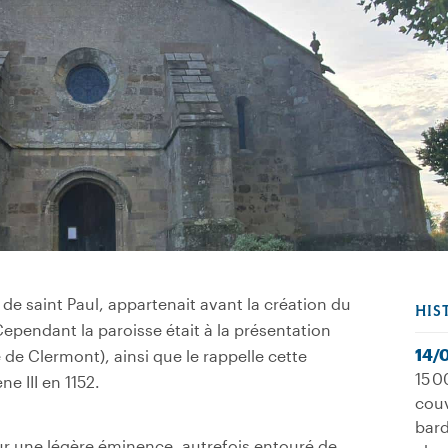
 de saint Paul, appartenait avant la création du
HIS
ependant la paroisse était à la présentation
14/
 de Clermont), ainsi que le rappelle cette
15 0
e III en 1152.
couv
bard
sur une légère éminence, autrefois entouré de