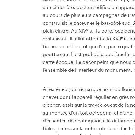
son cimetière, c’est un édifice en appar
au cours de plusieurs campagnes de tra
construisit le chœur et le bas-côté sud. A
e
plein cintre. Au XIV
s., la porte occiden
e
archaïsant. Il fallut attendre le XVII
s. po
berceau continu, et que l’on perce quatr
gouttereau. Il est probable que l’oculus
cette époque. Le décor peint que nous c
l’ensemble de l’intérieur du monument,
A l’extérieur, on remarque les modillons
chevet dont l’appareil régulier en grès ro
clocher, assis sur la travée ouest de la 
surmontée d’un toit octogonal et d’une 
d’essentes de châtaignier, à la différe
tuiles plates sur la nef centrale et des tu