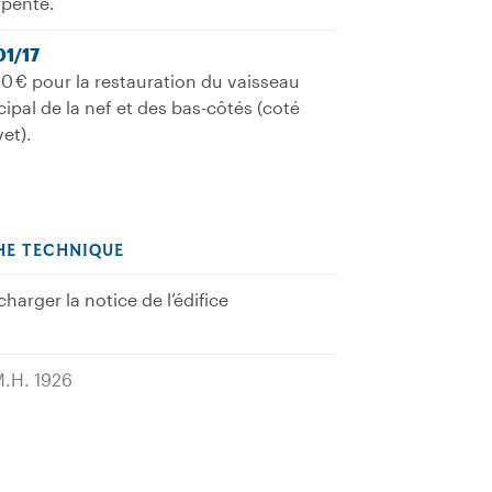
rpente.
01/17
0 € pour la restauration du vaisseau
cipal de la nef et des bas-côtés (coté
et).
HE TECHNIQUE
charger la notice de l’édifice
M.H. 1926