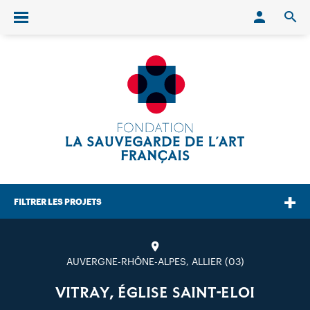
Conn
O
Ouvrir/fermer le menu
FILTRER LES PROJETS
AUVERGNE-RHÔNE-ALPES, ALLIER (03)
VITRAY, ÉGLISE SAINT-ELOI