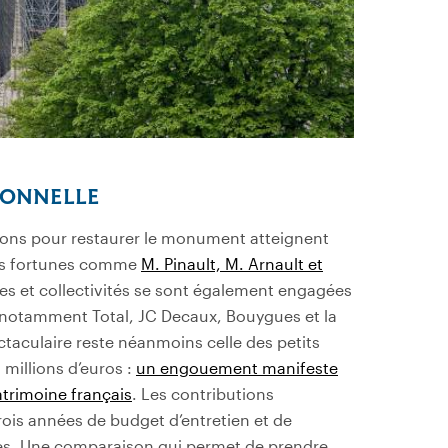
IONNELLE
 dons pour restaurer le monument atteignent
ndes fortunes comme
M. Pinault, M. Arnault et
ses et collectivités se sont également engagées
 : notamment Total, JC Decaux, Bouygues et la
ectaculaire reste néanmoins celle des petits
millions d’euros :
un engouement manifeste
trimoine français
. Les contributions
rois années de budget d’entretien et de
s. Une comparaison qui permet de prendre