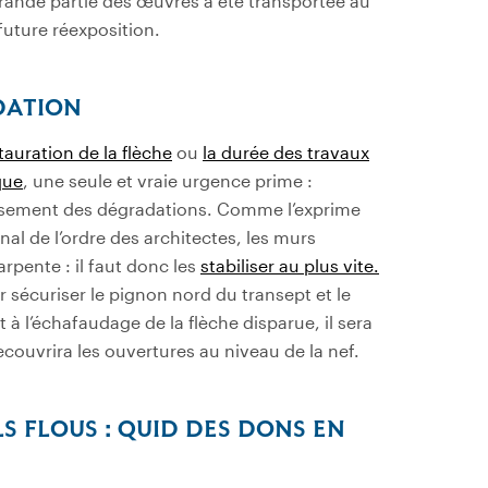
rande partie des œuvres a été transportée au
future réexposition.
DATION
stauration de la flèche
ou
la durée des travaux
que
, une seule et vraie urgence prime :
roissement des dégradations. Comme l’exprime
al de l’ordre des architectes, les murs
rpente : il faut donc les
stabiliser au plus vite.
ur sécuriser le pignon nord du transept et le
à l’échafaudage de la flèche disparue, il sera
ouvrira les ouvertures au niveau de la nef.
S FLOUS : QUID DES DONS EN