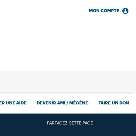
MON COMPTE
HERCHE
R UNE AIDE
DEVENIR AMI / MÉCÈNE
FAIRE UN DON
PARTAGEZ CETTE PAGE
FACEBOOK
TWITTER
GOOGLE+
PAR MAIL