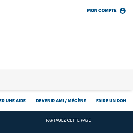
MON COMPTE
HERCHE
R UNE AIDE
DEVENIR AMI / MÉCÈNE
FAIRE UN DON
PARTAGEZ CETTE PAGE
FACEBOOK
TWITTER
GOOGLE+
PAR MAIL