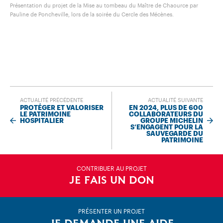
Présentation du projet de la Mise au tombeau du Maître de Chaource par
Pauline de Poncheville, lors de la soirée du Cercle des Mécènes.
ACTUALITÉ PRÉCÉDENTE
ACTUALITÉ SUIVANTE
PROTÉGER ET VALORISER
EN 2024, PLUS DE 600
LE PATRIMOINE
COLLABORATEURS DU
HOSPITALIER
GROUPE MICHELIN
S’ENGAGENT POUR LA
SAUVEGARDE DU
PATRIMOINE
CONTRIBUER AU PROJET
JE FAIS UN DON
PRÉSENTER UN PROJET