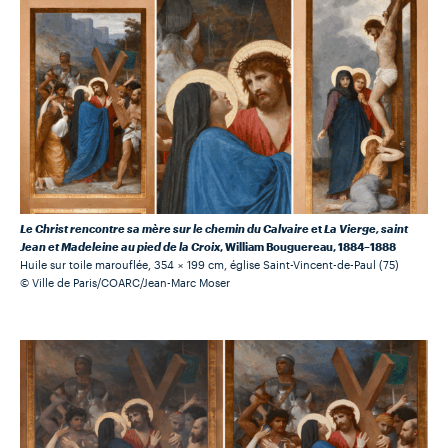
Le Christ rencontre sa mère sur le chemin du Calvaire
et
La Vierge, saint
Jean et Madeleine au pied de la Croix
, William Bouguereau, 1884–1888
Huile sur toile marouflée, 354 × 199 cm, église Saint-Vincent-de-Paul (75)
© Ville de Paris/COARC/Jean-Marc Moser