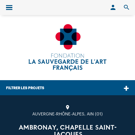
Conn
O
Ouvrir/fermer le menu
FILTRER LES PROJETS
AUVERGNE-RHÔNE-ALPES, AIN (01)
AMBRONAY, CHAPELLE SAINT-
JACQUES