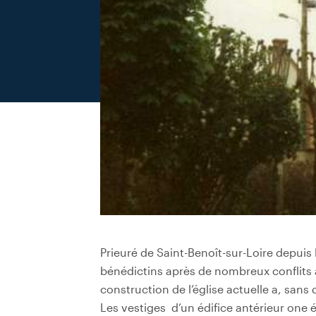
Prieuré de Saint-Benoît-sur-Loire depuis 
bénédictins après de nombreux conflits a
construction de l’église actuelle a, san
Les vestiges d’un édifice antérieur one 