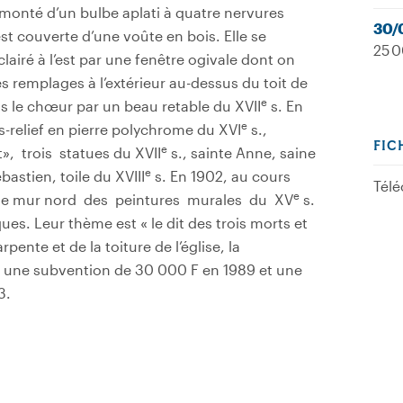
rmonté d’un bulbe aplati à quatre nervures
30/
st couverte d’une voûte en bois. Elle se
25 0
lairé à l’est par une fenêtre ogivale dont on
 remplages à l’extérieur au-dessus du toit de
e
ns le chœur par un beau retable du XVII
s. En
e
s-relief en pierre polychrome du XVI
s.,
FIC
e
», trois statues du XVII
s., sainte Anne, saine
e
bastien, toile du XVIII
s. En 1902, au cours
Télé
e
r le mur nord des peintures murales du XV
s.
es. Leur thème est « le dit des trois morts et
rpente et de la toiture de l’église, la
 une subvention de 30 000 F en 1989 et une
3.