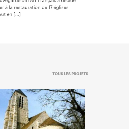
auvegarde de l’Art Français a décidé
er à la restauration de 17 églises
out en […]
TOUS LES PROJETS