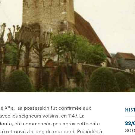
e
le X
s, sa possession fut confirmée aux
HIS
vec les seigneurs voisins, en 1147. La
22/
s doute, été commencée peu après cette date.
30 0
été retrouvés le long du mur nord. Précédée à