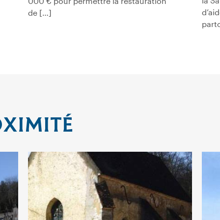
la S
000 € pour permettre la restauration
d’aid
de […]
part
OXIMITÉ