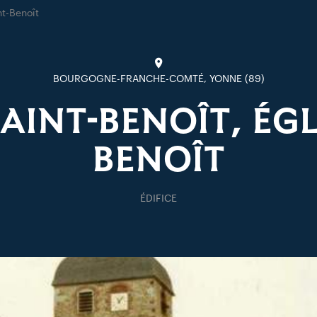
nt-Benoît
BOURGOGNE-FRANCHE-COMTÉ, YONNE (89)
SAINT-BENOÎT, ÉGL
BENOÎT
ÉDIFICE