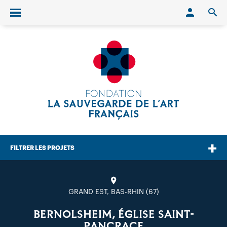
Conn
O
Ouvrir/fermer le menu
FILTRER LES PROJETS
GRAND EST, BAS-RHIN (67)
BERNOLSHEIM, ÉGLISE SAINT-
PANCRACE