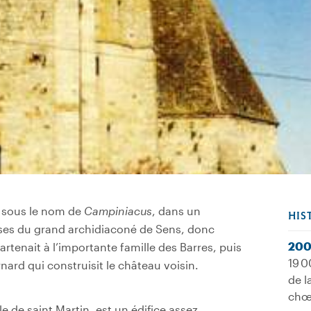
s, sous le nom de
Campiniacus
, dans un
HIS
oisses du grand archidiaconé de Sens, donc
200
rtenait à l’importante famille des Barres, puis
19 0
rnard qui construisit le château voisin.
de l
chœu
le de saint Martin, est un édifice assez