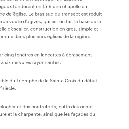
goux fondèrent en 1519 une chapelle en
tre de
l’église. Le bras sud du transept est réduit
rde voûte d’ogives, qui est en fait la base de la
lle d’escalier, construction en grès, simple et
comme dans plusieurs églises de la région.
par cinq fenêtres en lancettes à ébrasement
s à six nervures rayonnantes.
etable du Triomphe de la Sainte Croix du début
e
I
siècle.
r-clocher et des contreforts, cette deuxième
ure et la charpente, ainsi que les façades du