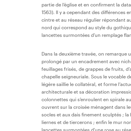
partie de l’église et en confirment la dat
1563). Il y a cependant des différences en
cintre et au réseau régulier répondant au
nord qui correspond au style du gothiqu
lancettes surmontées d’un remplage fl
Dans la deuxième travée, on remarque une
prolongé par un encadrement avec niche
feuillages frisés, de grappes de fruits, d’
chapelle seigneuriale. Sous le vocable d
légère saillie le collatéral, et forme l’ac
architecturale et sa décoration impressi
colonnettes qui s’enroulent en spirale au
ouvrent sur la croisée ménagent dans le
socles et aux dais finement sculptés ; l
liernes et de tiercerons ; enfin le mur n
lancettes surmontées d’une rose au r