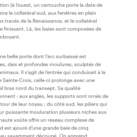
ation (à l’ouest, un cartouche porte la date de
tre le collatéral sud, aux fenêtres en plein
x tracés de la Renaissance, et le collatéral
e finissant. Là, les baies sont composées de
amboyant.
 belle porte dont l’arc surbaissé est
s, dais et profondes moulures, sculptés de
animaux. Il s’agit de l’entrée qui conduisait à la
e Sainte-Croix, celle-ci prolonge avec une
tuel bras nord du transept. Sa qualité
onnent : aux angles, les supports sont ornés de
tour de leur noyau ; du côté sud, les piliers qui
ur puissante mouluration plusieurs niches aux
a haute voûte offre un réseau complexe de
ord est ajouré d’une grande baie de cinq
éseau savamment découpé. On apprend