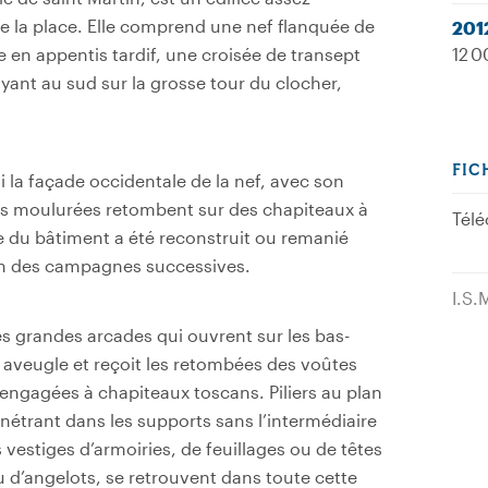
e la place. Elle comprend une nef flanquée de
201
e en appentis tardif, une croisée de transept
12 0
yant au sud sur la grosse tour du clocher,
FIC
i la façade occidentale de la nef, avec son
ltes moulurées retombent sur des chapiteaux à
Télé
te du bâtiment a été reconstruit ou remanié
 en des campagnes successives.
I.S.
les grandes arcades qui ouvrent sur les bas-
 aveugle et reçoit les retombées des voûtes
 engagées à chapiteaux toscans. Piliers au plan
étrant dans les supports sans l’intermédiaire
vestiges d’armoiries, de feuillages ou de têtes
 d’angelots, se retrouvent dans toute cette