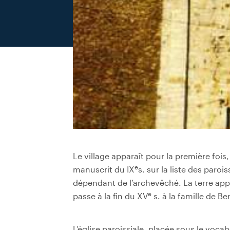
Le village apparaît pour la première foi
e
manuscrit du IX
s. sur la liste des par
dépendant de l’archevêché. La terre appa
e
passe à la fin du XV
s. à la famille de Be
L’église paroissiale, placée sous le vocab