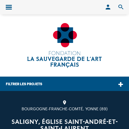
Conn
O
Ouvrir/fermer le menu
FILTRER LES PROJETS
BOURGOGNE-FRANCHE-COMTÉ, YONNE (89)
SALIGNY, ÉGLISE SAINT-ANDRÉ-ET-
SAINT-LAURENT