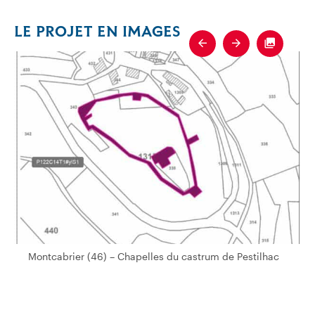
LE PROJET EN IMAGES
Previous
Next
Fullscre
Montcabrier (46) – Chapelles du castrum de Pestilhac
Montcabrier (46) – Chapelles du castrum de Pestilhac