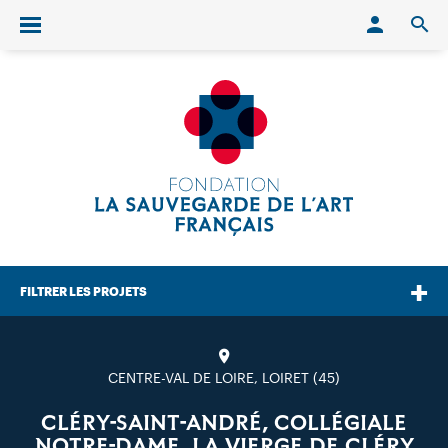
Conn
O
Ouvrir/fermer le menu
FILTRER LES PROJETS
CENTRE-VAL DE LOIRE, LOIRET (45)
CLÉRY-SAINT-ANDRÉ, COLLÉGIALE
NOTRE-DAME, LA VIERGE DE CLÉRY