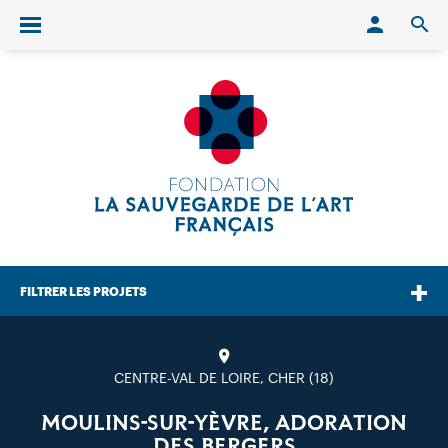
Conn
O
Ouvrir/fermer le menu
FILTRER LES PROJETS
CENTRE-VAL DE LOIRE, CHER (18)
MOULINS-SUR-YÈVRE, ADORATION
DES BERGERS