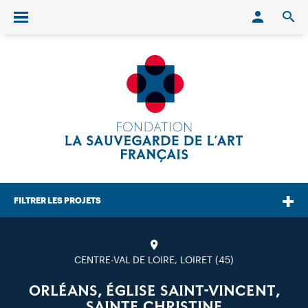
Conn
O
Ouvrir/fermer le menu
FILTRER LES PROJETS
CENTRE-VAL DE LOIRE, LOIRET (45)
ORLÉANS, ÉGLISE SAINT-VINCENT,
SAINTE CHRISTINE