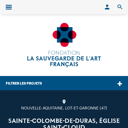
Conn
O
Ouvrir/fermer le menu
FILTRER LES PROJETS
NOUVELLE-AQUITAINE, LOT-ET-GARONNE (47)
SAINTE-COLOMBE-DE-DURAS, ÉGLISE
SAINT-CLOUD