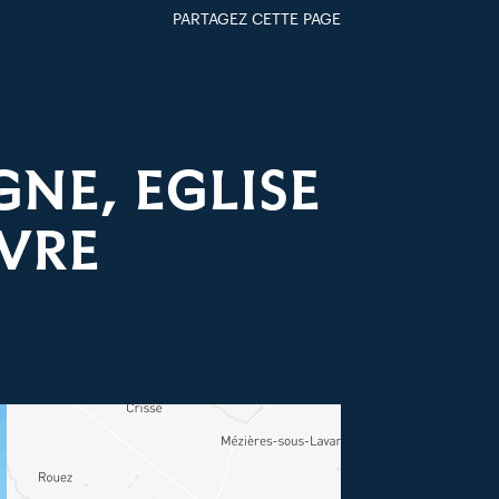
PARTAGEZ CETTE PAGE
FACEBOOK
TWITTER
GOOGLE+
PAR MAIL
NE, EGLISE
UVRE