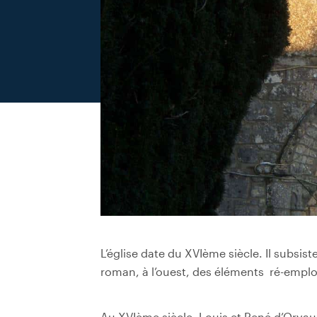
L’église date du XVIème siècle. Il subsis
roman, à l’ouest, des éléments
ré-emplo
Au XVIème siècle, Louis et René d’Orvau