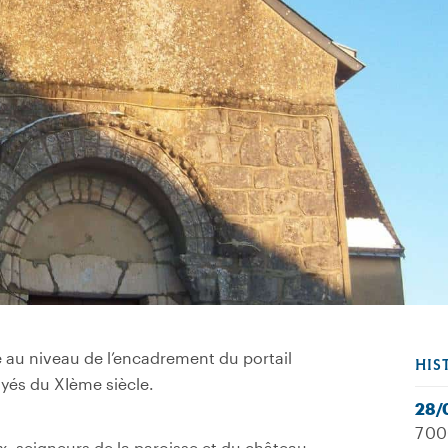
te au niveau de l’encadrement du portail
HIS
yés du XIème siècle.
28/
7 00
x, seigneurs de la paroisse et du château