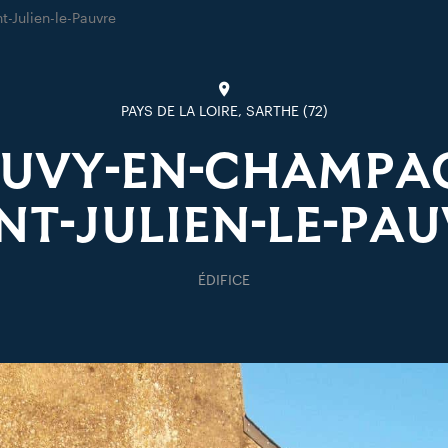
nt-Julien-le-Pauvre
PAYS DE LA LOIRE, SARTHE (72)
UVY-EN-CHAMPAG
NT-JULIEN-LE-PA
ÉDIFICE