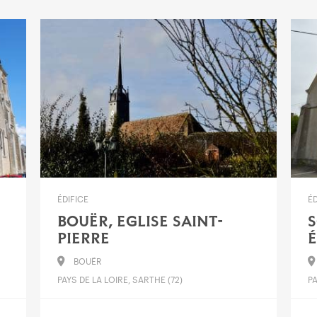
ÉDIFICE
ÉD
BOUËR, EGLISE SAINT-
S
PIERRE
É
BOUËR
PAYS DE LA LOIRE, SARTHE (72)
PA