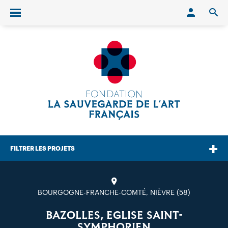
Conn
O
Ouvrir/fermer le menu
FILTRER LES PROJETS
BOURGOGNE-FRANCHE-COMTÉ, NIÈVRE (58)
BAZOLLES, EGLISE SAINT-
SYMPHORIEN