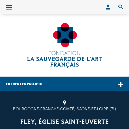
Conn
O
Ouvrir/fermer le menu
FILTRER LES PROJETS
BOURGOGNE-FRANCHE-COMTÉ, SAÔNE-ET-LOIRE (71)
FLEY, ÉGLISE SAINT-EUVERTE