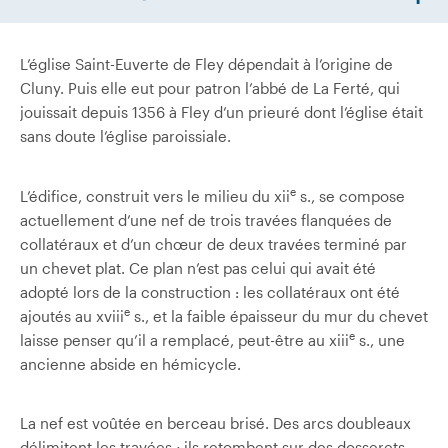
L’église Saint-Euverte de Fley dépendait à l’origine de
Cluny. Puis elle eut pour patron l’abbé de La Ferté, qui
jouissait depuis 1356 à Fley d’un prieuré dont l’église était
sans doute l’église paroissiale.
e
L’édifice, construit vers le milieu du xii
s., se compose
actuellement d’une nef de trois travées flanquées de
collatéraux et d’un chœur de deux travées terminé par
un chevet plat. Ce plan n’est pas celui qui avait été
adopté lors de la construction : les collatéraux ont été
e
ajoutés au xviii
s., et la faible épaisseur du mur du chevet
e
laisse penser qu’il a remplacé, peut-être au xiii
s., une
ancienne abside en hémicycle.
La nef est voûtée en berceau brisé. Des arcs doubleaux
délimitent les travées ; ils retombent sur des dosserets