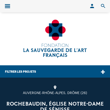
Conn
O
Ouvrir/fermer le menu
FILTRER LES PROJETS
AUVERGNE-RHÔNE-ALPES, DRÔME (26)
ROCHEBAUDIN, ÉGLISE NOTRE-DAME
DE SÉNISSE