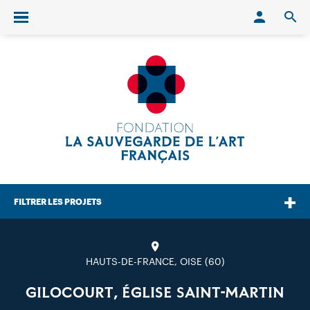
Conn
O
Ouvrir/fermer le menu
FILTRER LES PROJETS
HAUTS-DE-FRANCE, OISE (60)
GILOCOURT, ÉGLISE SAINT-MARTIN