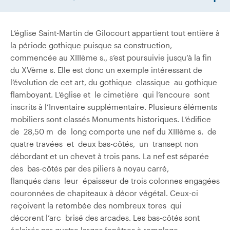
L’église Saint-Martin de Gilocourt appartient tout entière à
la période gothique puisque sa construction,
commencée au XIIIème s., s’est poursuivie jusqu’à la fin
du XVème s. Elle est donc un exemple intéressant de
l’évolution de cet art, du gothique classique au gothique
flamboyant. L’église et le cimetière qui l’encoure sont
inscrits à l’Inventaire supplémentaire. Plusieurs éléments
mobiliers sont classés Monuments historiques. L’édifice
de 28,50 m de long comporte une nef du XIIIème s. de
quatre travées et deux bas-côtés, un transept non
débordant et un chevet à trois pans. La nef est séparée
des bas-côtés par des piliers à noyau carré,
flanqués dans leur épaisseur de trois colonnes engagées
couronnées de chapiteaux à décor végétal. Ceux-ci
reçoivent la retombée des nombreux tores qui
décorent l’arc brisé des arcades. Les bas-côtés sont
éclairés par quatre larges fenêtres à remplage