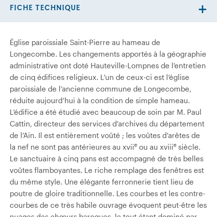
FICHE TECHNIQUE
Église paroissiale Saint-Pierre au hameau de
Longecombe. Les changements apportés à la géographie
administrative ont doté Hauteville-Lompnes de l’entretien
de cinq édifices religieux. L’un de ceux-ci est l’église
paroissiale de l’ancienne commune de Longecombe,
réduite aujourd’hui à la condition de simple hameau.
L’édifice a été étudié avec beaucoup de soin par M. Paul
Cattin, directeur des services d’archives du département
de l’Ain. Il est entièrement voûté ; les voûtes d’arêtes de
e
e
la nef ne sont pas antérieures au xvii
ou au xviii
siècle.
Le sanctuaire à cinq pans est accompagné de très belles
voûtes flamboyantes. Le riche remplage des fenêtres est
du même style. Une élégante ferronnerie tient lieu de
poutre de gloire traditionnelle. Les courbes et les contre-
courbes de ce très habile ouvrage évoquent peut-être les
nuages des chœurs baroques, le tout étant dominé par