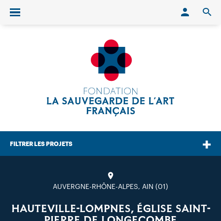
Conn
O
Ouvrir/fermer le menu
FILTRER LES PROJETS
AUVERGNE-RHÔNE-ALPES, AIN (01)
HAUTEVILLE-LOMPNES, ÉGLISE SAINT-
PIERRE DE LONGECOMBE