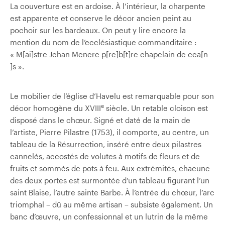
La couverture est en ardoise. À l’intérieur, la charpente
est apparente et conserve le décor ancien peint au
pochoir sur les bardeaux. On peut y lire encore la
mention du nom de l’ecclésiastique commanditaire :
« M[ai]stre Jehan Menere p[re]b[t]re chapelain de cea[n
]s ».
Le mobilier de l’église d’Havelu est remarquable pour son
e
décor homogène du XVIII
siècle. Un retable­ cloison est
disposé dans le chœur. Signé et daté de la main de
l’artiste, Pierre Pilastre (1753), il comporte, au centre, un
tableau de la Résurrection, inséré entre deux pilastres
cannelés, accostés de volutes à motifs de fleurs et de
fruits et sommés de pots à feu. Aux extrémités, chacune
des deux portes est surmontée d’un tableau figurant l’un
saint Blaise, l’autre sainte Barbe. À l’entrée du chœur, l’arc
triomphal – dû au même artisan – subsiste également. Un
banc d’œuvre, un confessionnal et un lutrin de la même