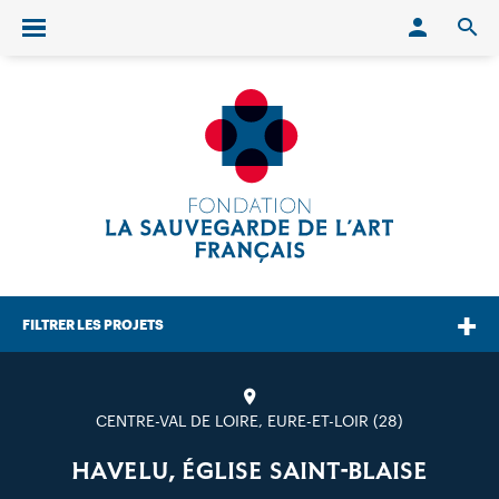
Conn
O
Ouvrir/fermer le menu
FILTRER LES PROJETS
CENTRE-VAL DE LOIRE, EURE-ET-LOIR (28)
HAVELU, ÉGLISE SAINT-BLAISE