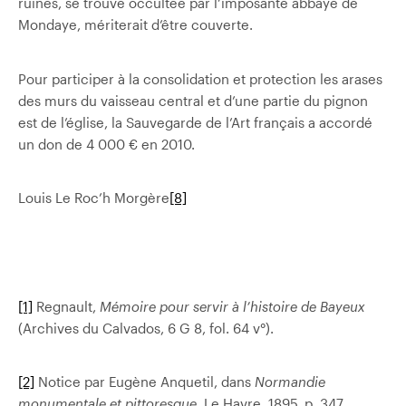
ruines, se trouve occultée par l’imposante abbaye de
Mondaye, mériterait d’être couverte.
Pour participer à la consolidation et protection les arases
des murs du vaisseau central et d’une partie du pignon
est de l’église, la Sauvegarde de l’Art français a accordé
un don de 4 000 € en 2010.
Louis Le Roc’h Morgère
[8]
[1]
Regnault,
Mémoire pour servir à l’histoire de Bayeux
(Archives du Calvados, 6 G 8, fol. 64 v°).
[2]
Notice par Eugène Anquetil, dans
Normandie
monumentale et pittoresque
, Le Havre, 1895, p. 347.