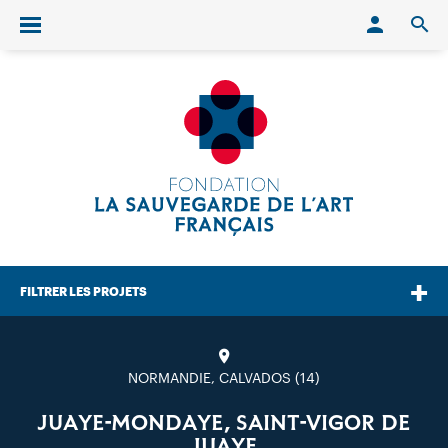
Conn
O
Ouvrir/fermer le menu
FILTRER LES PROJETS
NORMANDIE, CALVADOS (14)
JUAYE-MONDAYE, SAINT-VIGOR DE
JUAYE