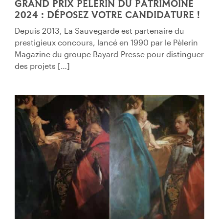
GRAND PRIX PÈLERIN DU PATRIMOINE
2024 : DÉPOSEZ VOTRE CANDIDATURE !
Depuis 2013, La Sauvegarde est partenaire du
prestigieux concours, lancé en 1990 par le Pèlerin
Magazine du groupe Bayard-Presse pour distinguer
des projets […]