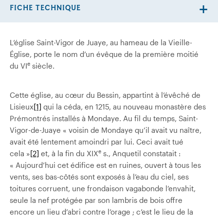
FICHE TECHNIQUE
L’église Saint-Vigor de Juaye, au hameau de la Vieille-
Église, porte le nom d’un évêque de la première moitié
e
du VI
siècle.
Cette église, au cœur du Bessin, appartint à l’évêché de
Lisieux
[1]
qui la céda, en 1215, au nouveau monastère des
Prémontrés installés à Mondaye. Au fil du temps, Saint-
Vigor-de-Juaye « voisin de Mondaye qu’il avait vu naître,
avait été lentement amoindri par lui. Ceci avait tué
e
cela »
[2]
et, à la fin du XIX
s., Anquetil constatait :
« Aujourd’hui cet édifice est en ruines, ouvert à tous les
vents, ses bas-côtés sont exposés à l’eau du ciel, ses
toitures corruent, une frondaison vagabonde l’envahit,
seule la nef protégée par son lambris de bois offre
encore un lieu d’abri contre l’orage ; c’est le lieu de la