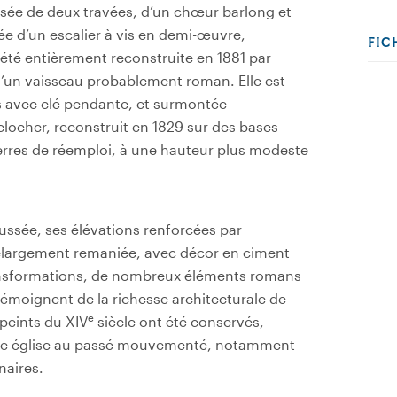
posée de deux travées, d’un chœur barlong et
tée d’un escalier à vis en demi-œuvre,
FIC
 été entièrement reconstruite en 1881 par
d’un vaisseau probablement roman. Elle est
s avec clé pendante, et surmontée
clocher, reconstruit en 1829 sur des bases
erres de réemploi, à une hauteur plus modeste
aussée, ses élévations renforcées par
lelargement remaniée, avec décor en ciment
ransformations, de nombreux éléments romans
émoignent de la richesse architecturale de
e
s peints du XIV
siècle ont été conservés,
ette église au passé mouvementé, notamment
naires.