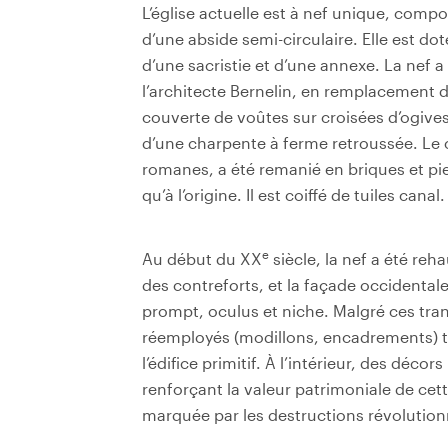
L’église actuelle est à nef unique, com
d’une abside semi-circulaire. Elle est do
d’une sacristie et d’une annexe. La nef a
l’architecte Bernelin, en remplacement 
couverte de voûtes sur croisées d’ogive
d’une charpente à ferme retroussée. Le 
romanes, a été remanié en briques et pi
qu’à l’origine. Il est coiffé de tuiles canal.
e
Au début du XX
siècle, la nef a été reh
des contreforts, et la façade occidenta
prompt, oculus et niche. Malgré ces t
réemployés (modillons, encadrements) t
l’édifice primitif. À l’intérieur, des décor
renforçant la valeur patrimoniale de c
marquée par les destructions révolution