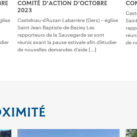
BRE
COMITÉ D’ACTION D’OCTOBRE
COM
2023
Cast
glise
Castelnau-d’Auzan-Labarrère (Gers) – église
Sain
Saint-Jean-Baptiste-de-Beziey Les
rapp
rapporteurs de la Sauvegarde se sont
réuni
udier
réunis avant la pause estivale afin d’étudier
de n
de nouvelles demandes d’aide […]
OXIMITÉ