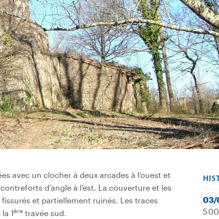
es avec un clocher à deux arcades à l’ouest et
HIS
ontreforts d’angle à l’est. La couverture et les
03/
issurés et partiellement ruinés. Les traces
5 00
ère
la 1
travée sud.