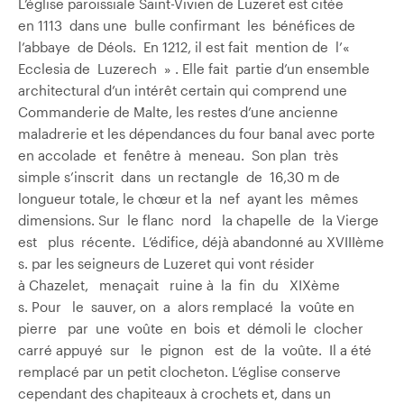
L’église paroissiale Saint-Vivien de Luzeret est citée
en 1113 dans une bulle confirmant les bénéfices de
l’abbaye de Déols. En 1212, il est fait mention de l’«
Ecclesia de Luzerech » . Elle fait partie d’un ensemble
architectural d’un intérêt certain qui comprend une
Commanderie de Malte, les restes d’une ancienne
maladrerie et les dépendances du four banal avec porte
en accolade et fenêtre à meneau. Son plan très
simple s’inscrit dans un rectangle de 16,30 m de
longueur totale, le chœur et la nef ayant les mêmes
dimensions. Sur le flanc nord la chapelle de la Vierge
est plus récente. L’édifice, déjà abandonné au XVIIIème
s. par les seigneurs de Luzeret qui vont résider
à Chazelet, menaçait ruine à la fin du XIXème
s. Pour le sauver, on a alors remplacé la voûte en
pierre par une voûte en bois et démoli le clocher
carré appuyé sur le pignon est de la voûte. Il a été
remplacé par un petit clocheton. L’église conserve
cependant des chapiteaux à crochets et, dans un