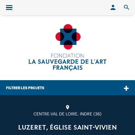
Conn
O
Ouvrir/fermer le menu
FILTRER LES PROJETS
CENTRE-VAL DE LOIRE, INDRE (36)
LUZERET, ÉGLISE SAINT-VIVIEN