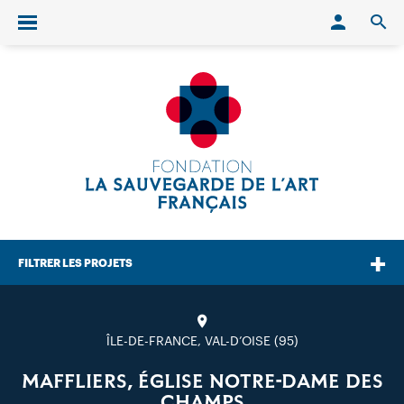
Conn
O
Ouvrir/fermer le menu
FILTRER LES PROJETS
ÎLE-DE-FRANCE, VAL-D’OISE (95)
MAFFLIERS, ÉGLISE NOTRE-DAME DES
CHAMPS