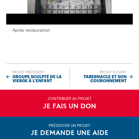
Après restauration
Après restauration
PROJET PRÉCÉDENT
PROJET SUIVANT
GROUPE SCULPTÉ DE LA
TABERNACLE ET SON
VIERGE À L’ENFANT
COURONNEMENT
CONTRIBUER AU PROJET
JE FAIS UN DON
PRÉSENTER UN PROJET
JE DEMANDE UNE AIDE