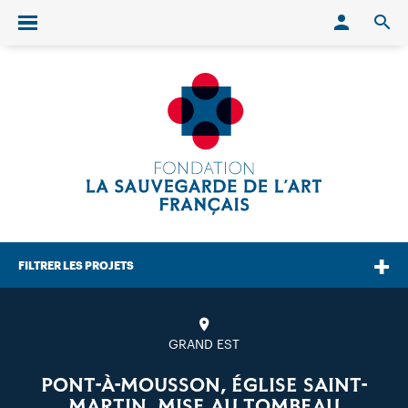
Conn
O
Ouvrir/fermer le menu
FILTRER LES PROJETS
GRAND EST
PONT-À-MOUSSON, ÉGLISE SAINT-
MARTIN, MISE AU TOMBEAU