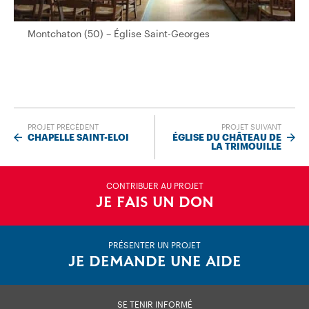
Montchaton (50) – Église Saint-Georges
Montchaton (50) – Église Saint-Georges
PROJET PRÉCÉDENT
PROJET SUIVANT
CHAPELLE SAINT-ELOI
ÉGLISE DU CHÂTEAU DE
LA TRIMOUILLE
CONTRIBUER AU PROJET
JE FAIS UN DON
PRÉSENTER UN PROJET
JE DEMANDE UNE AIDE
SE TENIR INFORMÉ