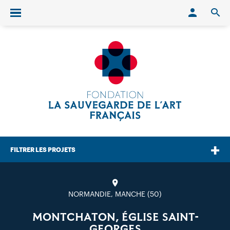
Conn
O
Ouvrir/fermer le menu
FILTRER LES PROJETS
NORMANDIE, MANCHE (50)
MONTCHATON, ÉGLISE SAINT-
GEORGES